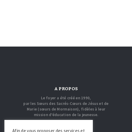
A PROPOS
Le foyer a été créé en 1990,
par les Sœurs des Sacrés-Cœurs de Jésus et de
Marie (sœurs de Mormaison), fidèles à leur
mission d’éducation de la jeunesse.
COORDONNÉES
Afin de vous proposer des services et