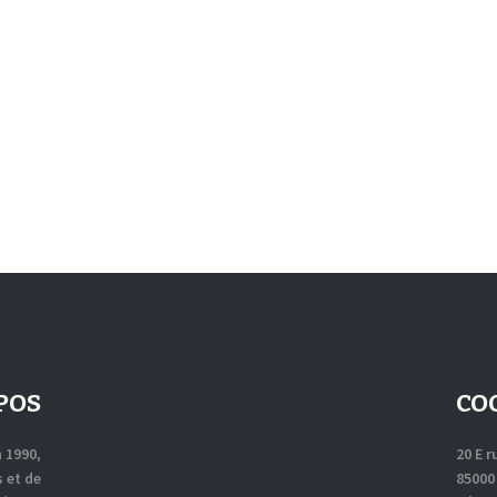
CONTACT
POS
CO
n 1990,
20 E 
 et de
85000