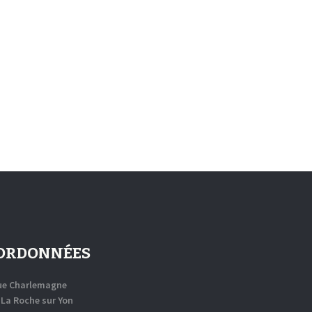
ORDONNÉES
rue Charlemagne
 La Roche sur Yon