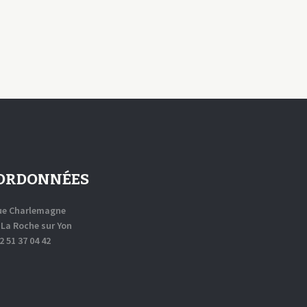
ORDONNÉES
rue Charlemagne
 La Roche sur Yon
02 51 37 04 42