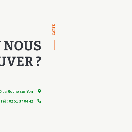
CARTE
 NOUS
UVER ?
0 La Roche sur Yon
Tél : 02 51 37 04 42