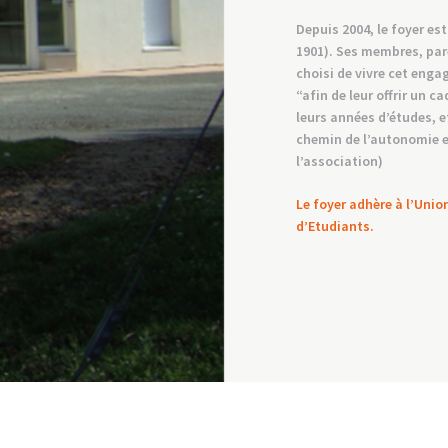
Depuis 2004, le foyer est
1901). Ses membres, pare
choisi de vivre cet enga
“afin de leur offrir un c
leurs années d’études, e
chemin de l’autonomie e
l’association)
Le foyer adhère à l’Uni
d’Etudiants.