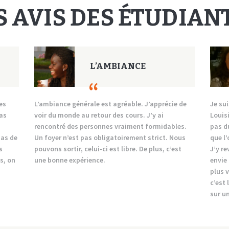
S AVIS DES ÉTUDIAN
L’AMBIANCE
es
L’ambiance générale est agréable. J’apprécie de
Je sui
as
voir du monde au retour des cours. J’y ai
Louis
rencontré des personnes vraiment formidables.
pas d
pas de
Un foyer n’est pas obligatoirement strict. Nous
que l’
s
pouvons sortir, celui-ci est libre. De plus, c’est
J’y re
s, on
une bonne expérience.
envie 
plus v
c’est 
sur u