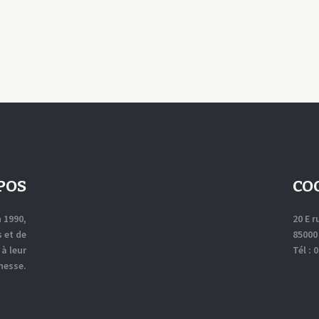
POS
CO
n 1990,
20 E 
 et de
85000
à leur
Tél : 
nesse.