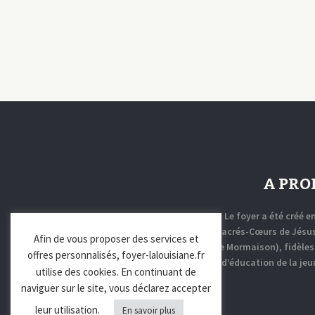
A PRO
Le foyer a été créé e
par les Sœurs des Sacrés-Cœurs de Jésus
Afin de vous proposer des services et
Marie (sœurs de Mormaison), fidèles 
offres personnalisés, foyer-lalouisiane.fr
mission d’éducation de la jeu
utilise des cookies. En continuant de
naviguer sur le site, vous déclarez accepter
leur utilisation.
En savoir plus